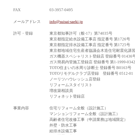
FAX
03-3957-0495
メールアドレス
info@suisai-saeki.jp
許可・登録
東京都知事許可（般-17）第74035号
東京都指定給水設備工事店 指定番号 第1726号
東京都指定排水設備工事店 指定番号 第1725号
東京都地域住宅生産者協議会木造住宅耐震化講習終了
ガス機器スペシャリスト登録店 登録番号 01436
ガス簡易内管施工登録店 登録番号 第1-1999-034
TOTO住まいの水周り診断士 登録番号 B0163号
TOTOリモデルクラブ店登録 登録番号 0512-01
ノーリツハウレッシュ店登録
リフォームスタイリスト
増改築相談員
リフォネット登録店
事業内容
住宅リフォーム全般（設計施工）
マンションリフォーム全般（設計施工）
高齢者住宅改修工事（申請業務は地域限定）
外壁・防水工事
給排水設備工事